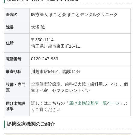
医療法人 まこと会 まことデンタルクリニック
医院名
大沼 誠
院長
〒350-1114
住所
埼玉県川越市東田町16-11
0120-247-933
電話番号
川越市駅5分／川越駅11分
最寄り駅
全室個室診療室、歯科拡大鏡（歯科用ルーペ）、個
設備・専門
医
室オペ室、セファロレントゲン
詳しくはこちらの「
届け出施設基準一覧ページ
」よ
届け出施設
基準
りご覧ください
提携医療機関のご紹介