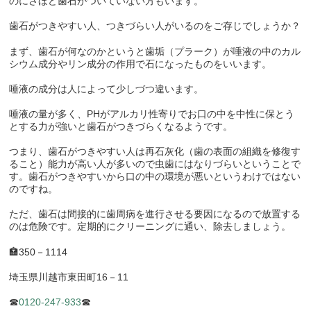
のにさほど歯石がついていない方もいます。
歯石がつきやすい人、つきづらい人がいるのをご存じでしょうか？
まず、歯石が何なのかというと歯垢（プラーク）が唾液の中のカル
シウム成分やリン成分の作用で石になったものをいいます。
唾液の成分は人によって少しづつ違います。
唾液の量が多く、
PH
がアルカリ性寄りでお口の中を中性に保とう
とする力が強いと歯石がつきづらくなるようです。
つまり、歯石がつきやすい人は再石灰化（歯の表面の組織を修復す
ること）能力が高い人が多いので虫歯にはなりづらいということで
す。歯石がつきやすいから口の中の環境が悪いというわけではない
のですね。
ただ、歯石は間接的に歯周病を進行させる要因になるので放置する
のは危険です。定期的にクリーニングに通い、除去しましょう。
🏣
350
－
1114
埼玉県川越市東田町
16
－
11
☎
0120-247-933
☎