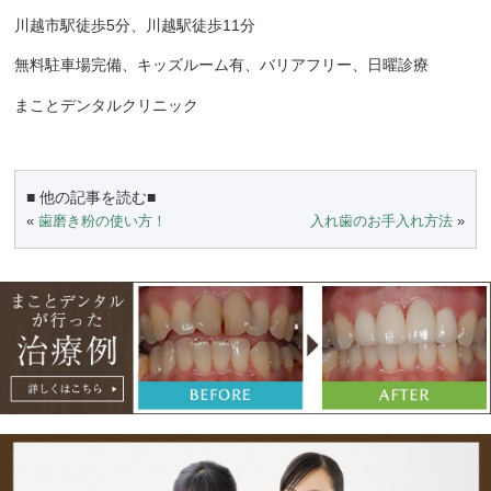
川越市駅徒歩
5
分、川越駅徒歩
11
分
無料駐車場完備、キッズルーム有、バリアフリー、日曜診療
まことデンタルクリニック
■ 他の記事を読む■
«
歯磨き粉の使い方！
入れ歯のお手入れ方法
»