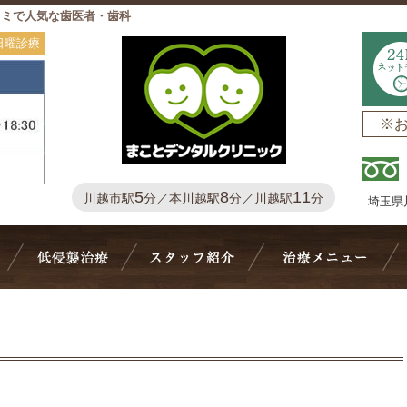
コミで人気な歯医者・歯科
日曜診療
※
5
8
11
川越市駅
分／本川越駅
分／川越駅
分
埼玉県
Bivi歯科について
抜かない・削らない
スタッフ紹介
治