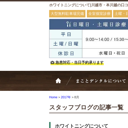
ホワイトニングについて|川越市・本川越の口
大型無料駐車場完備
全室個室診療
土曜・
急患対応・当日予約承ります
ホーム
Home
>
2017年
>
8月
スタッフブログの記事一覧
ホワイトニングについて