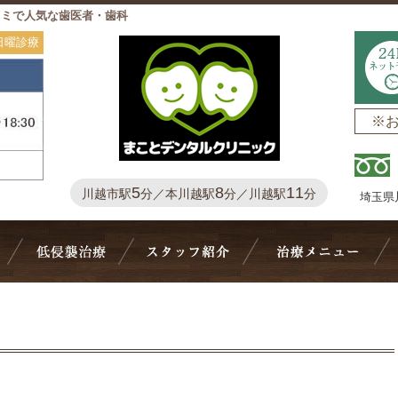
コミで人気な歯医者・歯科
日曜診療
※
5
8
11
川越市駅
分／本川越駅
分／川越駅
分
埼玉県
Bivi歯科について
抜かない・削らない
スタッフ紹介
治