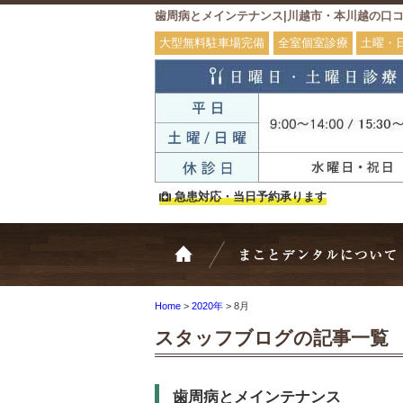
歯周病とメインテナンス|川越市・本川越の口
大型無料駐車場完備
全室個室診療
土曜・
急患対応・当日予約承ります
ホーム
Home
>
2020年
>
8月
スタッフブログの記事一覧
歯周病とメインテナンス