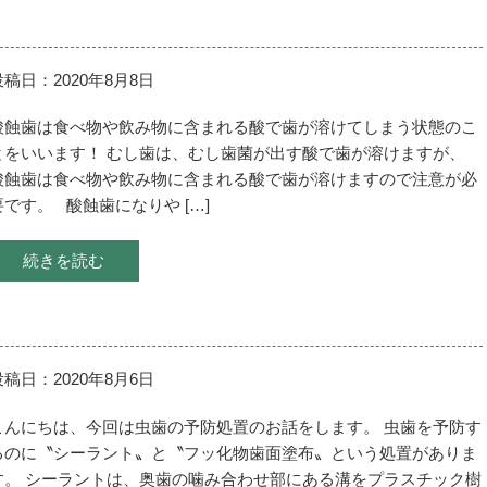
投稿日：2020年8月8日
酸蝕歯は食べ物や飲み物に含まれる酸で歯が溶けてしまう状態のこ
とをいいます！ むし歯は、むし歯菌が出す酸で歯が溶けますが、
酸蝕歯は食べ物や飲み物に含まれる酸で歯が溶けますので注意が必
要です。 酸蝕歯になりや […]
続きを読む
投稿日：2020年8月6日
こんにちは、今回は虫歯の予防処置のお話をします。 虫歯を予防す
るのに〝シーラント〟と〝フッ化物歯面塗布〟という処置がありま
す。 シーラントは、奥歯の噛み合わせ部にある溝をプラスチック樹