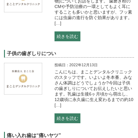
物)についてお話をします。 歯磨き粉の
CMや予防治療の一環としてもよく耳に
することも多いかと思いますが、フッ素
には虫歯の進行を防ぐ効果があります。
[…]
続きを読む
子供の歯ぎしりについ
投稿日：2022年12月13日
こんにちは、まことデンタルクリニック
のスタッフです。いよいよ冬本番、みな
さん体調はどうでしょうか?今回は子供
の歯ぎしりについてお伝えしたいと思い
ます。乳歯は生後6ヶ月頃から萌出し、
12歳頃に永久歯に生え変わるまでの約10
[…]
続きを読む
痛い入れ歯は“痛いヤツ”