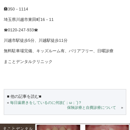
🏣
350
－
1114
埼玉県川越市東田町
16
－
11
☎0120-247-933☎
川越市駅徒歩
5
分、川越駅徒歩
11
分
無料駐車場完備、キッズルーム有、バリアフリー、日曜診療
まことデンタルクリニック
■ 他の記事を読む■
«
毎日歯磨きをしているのに何故(´；ω；`)？
保険診療と自費診療について
»