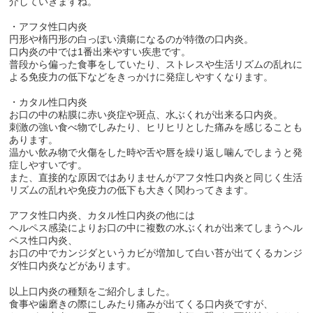
介していきますね。
・アフタ性口内炎
円形や楕円形の白っぽい潰瘍になるのが特徴の口内炎。
口内炎の中では1番出来やすい疾患です。
普段から偏った食事をしていたり、ストレスや生活リズムの乱れに
よる免疫力の低下などをきっかけに発症しやすくなります。
・カタル性口内炎
お口の中の粘膜に赤い炎症や斑点、水ぶくれが出来る口内炎。
刺激の強い食べ物でしみたり、ヒリヒリとした痛みを感じることも
あります。
温かい飲み物で火傷をした時や舌や唇を繰り返し噛んでしまうと発
症しやすいです。
また、直接的な原因ではありませんがアフタ性口内炎と同じく生活
リズムの乱れや免疫力の低下も大きく関わってきます。
アフタ性口内炎、カタル性口内炎の他には
ヘルペス感染によりお口の中に複数の水ぶくれが出来てしまうヘル
ペス性口内炎、
お口の中でカンジダというカビが増加して白い苔が出てくるカンジ
ダ性口内炎などがあります。
以上口内炎の種類をご紹介しました。
食事や歯磨きの際にしみたり痛みが出てくる口内炎ですが、