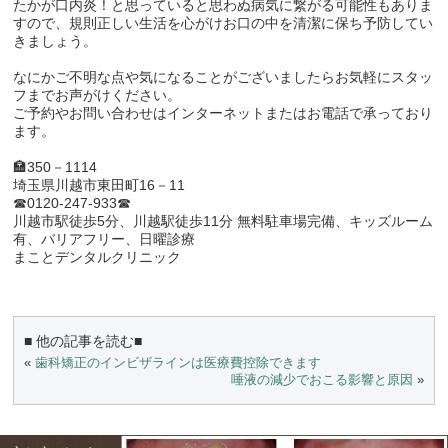
たかが口内炎！と思っていると思わぬ病気に繋がる可能性もありま
すので、規則正しい生活を心がけお口の中を清潔に保ち予防してい
きましょう。
なにかご不明な点や気になることがございましたらお気軽にスタッ
フまでお声がけください。
ご予約やお問い合わせはインターネットまたはお電話で承っており
ます。
🏣350－1114
埼玉県川越市東田町16－11
☎0120-247-933☎
川越市駅徒歩5分、川越駅徒歩11分 無料駐車場完備、キッズルーム
有、バリアフリー、日曜診療
まことデンタルクリニック
■ 他の記事を読む■
«
歯科矯正のインビザラインは医療費控除できます
唾液の減少でおこる影響と原因
»