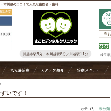
市・本川越の口コミで人気な歯医者・歯科
日曜診療
※
5
8
11
川越市駅
分／本川越駅
分／川越駅
分
埼玉県
Bivi歯科について
抜かない・削らない
スタッフ紹介
治
！
やすいです！
カテゴリ：
未分類