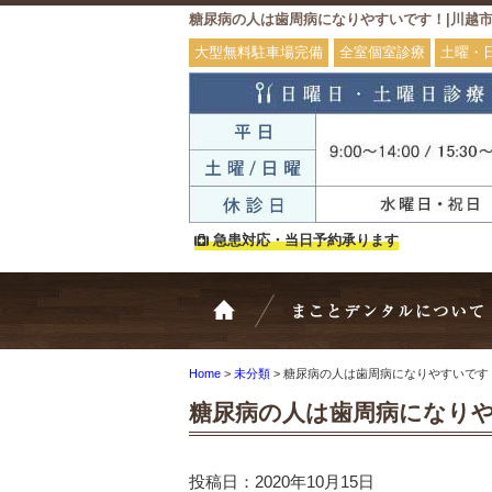
糖尿病の人は歯周病になりやすいです！|川越
大型無料駐車場完備
全室個室診療
土曜・
急患対応・当日予約承ります
ホーム
Home
>
未分類
>
糖尿病の人は歯周病になりやすいです
糖尿病の人は歯周病になり
投稿日：2020年10月15日