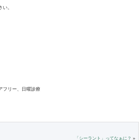
さい。
アフリー、日曜診療
「シーラント」ってなぁに？
»