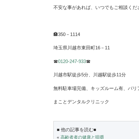
不安な事があれば、いつでもご相談くだ
🏣
350
－
1114
埼玉県川越市東田町
16
－
11
☎
0120-247-933
☎
川越市駅徒歩
5
分、川越駅徒歩
11
分
無料駐車場完備、キッズルーム有、バリ
まことデンタルクリニック
■ 他の記事を読む■
«
高齢者者の健康と咀嚼