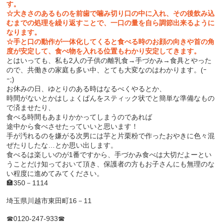
す。
☆大きさのあるものを前歯で噛み切り口の中に入れ、
その後飲み込
むまでの処理を繰り返すことで、
一口の量を自ら調節出来るように
なります。
☆
手と口の動作が一体化してくると食べる時のお顔の向きや首の角
度
が安定して、食べ物を入れる位置もわかり安定してきます。
とはいっても、私も2人の子供の離乳食→手づかみ→
食具とやった
ので、共働きの家庭も多い中、
とても大変なのはわかります。(ｰ
ｰ;)
お休みの日、ゆとりのある時はなるべくやるとか、
時間がないとかはしょくぱんをスティック状でと簡単な準備なもの
で済ませたり、
食べる時間もあまりかかってしまうのであれば
途中から食べさせたっていいと思います！
手が汚れるのを嫌がる次男には芋と片栗粉で作ったおやきに色々混
ぜたりしたな…とか思い出します。
食べるは楽しいのが1番ですから、
手づかみ食べは大切だよーとい
うことだけ知っておいて頂き、
保護者の方もお子さんにも無理のな
い程度に進めてみてください。
🏣350－1114
埼玉県川越市東田町16－11
☎0120-247-933☎