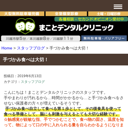
Home
>
スタッフブログ
>
手づかみ食べは大切！
手づかみ食べは大切！
投稿日：2019年6月13日
カテゴリ：
スタッフブログ
こんにちは！まことデンタルクリニックのスタッフです。
手やまわりが汚れるから…時間がかかるから…
と手づかみ食べをさ
せない保護者の方々が増えているそうです。
手づかみ食べ自立して食べる第１歩として、
その後食具を使って
食べる準備として、
脳にも刺激を与えるとても大切な経験です。
☆触感覚が鋭敏な指、手でつかむことで、食べ物の固さ、
温度を知
って、
物によって口の中に入れられる量を自らわかるようになりま