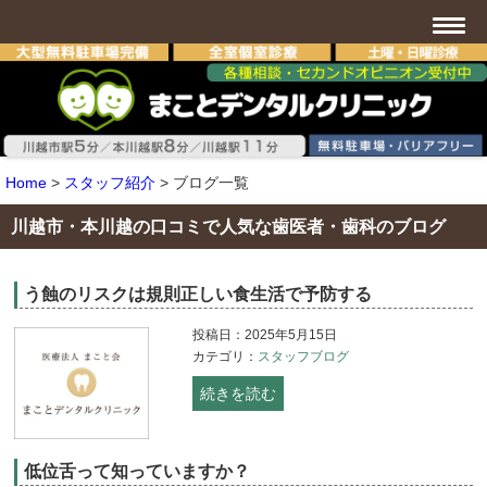
Home
>
スタッフ紹介
>
ブログ一覧
川越市・本川越の口コミで人気な歯医者・歯科のブログ
う蝕のリスクは規則正しい食生活で予防する
投稿日：2025年5月15日
カテゴリ：
スタッフブログ
続きを読む
低位舌って知っていますか？