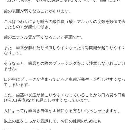
”つわり”が起き、食べ物の好みに変化が起こったり、嘔吐により
歯の表面が弱くなることがあります。
これはつわりにより唾液の酸性度（酸・アルカリの度数を数値で表
したもの）が酸性に傾き、
歯のエナメル質が弱くなることが原因です。
また、歯茎が腫れたり出血しやすくなったり等問題が起こりやすく
なります。
そうなると、歯磨きの際のブラッシングをより注意しなければいけ
ません。
口の中にプラークが溜まっていると虫歯が発生・進行しやすくなっ
てしまいます。
また、歯茎の炎症が起こりやすくなっていることから口内炎や口角
びらん(炎症)なども起こしやすくなっています。
人によっては歯磨き自体が困難になる方もいらっしゃいますが、
以上の点をしっかり意識して、お口の健康のためにも