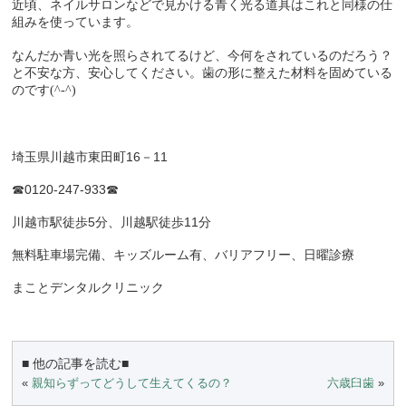
近頃、ネイルサロンなどで見かける青く光る道具はこれと同様の仕
組みを使っています。
なんだか青い光を照らされてるけど、今何をされているのだろう？
と不安な方、安心してください。
歯の形に整えた材料を固めている
のです(^-^)
埼玉県川越市東田町16－11
☎0120-247-933☎
川越市駅徒歩5分、川越駅徒歩11分
無料駐車場完備、キッズルーム有、バリアフリー、日曜診療
まことデンタルクリニック
■ 他の記事を読む■
«
親知らずってどうして生えてくるの？
六歳臼歯
»