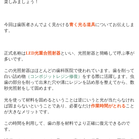
楽しみましょう！
今回は歯医者さんでよく見かける
青く光る道具
についてお伝えしま
す。
正式名称は
LED
光重合照射器
といい、光照射器と簡略して呼ぶ事が
多いです。
この光照射器はほとんどの歯科医院で使われています。歯を削って
白い詰め物
（コンポジットレジン修復）
をする際に活躍します。虫
歯の部分を削って出来た穴や溝にレジンを詰め形を整えてから、数
秒光照射をして固めます。
光を使って材料を固めるということは逆にいうと光が当たらなけれ
ば固まらないということであり、必要なだけ
作業時間がとれる
こと
が大きなメリットです。
この時間を利用して、
歯の形を材料でより正確に復元できるので
す。