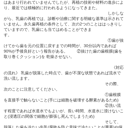
はあまり行われていませんでしたが、再植の技術や材料の進歩によ
り、最近では積極的に行われるようになってきまた。
しかしな
がら、乳歯の再植では、診断や治療に関する明確な基準は示されて
いません。永久歯再植の条件として、次の2つのことははっきりし
ていますので、乳歯にも当てはめることができま
す。
①歯が抜
けてから歯を元の位置に戻すまでの時間が、30分以内であれば
90%が予後良好という報告がある。 ②抜けた歯の歯根膜(歯を
取り巻くクッション)を 乾燥させない。
《対応
の流れ》 乳歯が脱落した時点で、歯が不潔な状態であれば流水で
洗い流します。
その際、
次のことに注意してください。
①歯根膜
を直接手で触らないこと(手には細胞を破壊する酵素があるため)
②洗い流
す程度であれば水道水でもよいが、長い時間、水道水に浸けないこ
と(浸透圧の関係で細胞が膨張し死んでしまうため)
そして、
脱落した歯を冷たい牛乳(腐敗を防ぐ意味で冷たいことが重要)や保