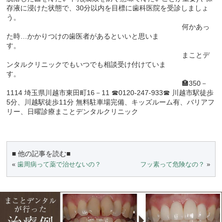
存液に浸けた状態で、30分以内を目標に歯科医院を受診しましょ
う。
何かあっ
た時…かかりつけの歯医者があるといいと思いま
す。
まことデ
ンタルクリニックでもいつでも相談受け付けていま
す。
🏣350－
1114 埼玉県川越市東田町16－11 ☎0120-247-933☎ 川越市駅徒歩
5分、川越駅徒歩11分 無料駐車場完備、キッズルーム有、バリアフ
リー、日曜診療まことデンタルクリニック
■ 他の記事を読む■
«
歯周病って薬で治せないの？
フッ素って危険なの？
»