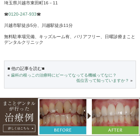
埼玉県川越市東田町
16
－
11
☎
0120-247-933
☎
川越市駅徒歩
5
分、川越駅徒歩
11
分
無料駐車場完備、キッズルーム有、バリアフリー、日曜診療まこと
デンタルクリニック
■ 他の記事を読む■
«
歯科の根っこの治療時にピーってなってる機械ってなに？
低位舌って知っていますか？
»