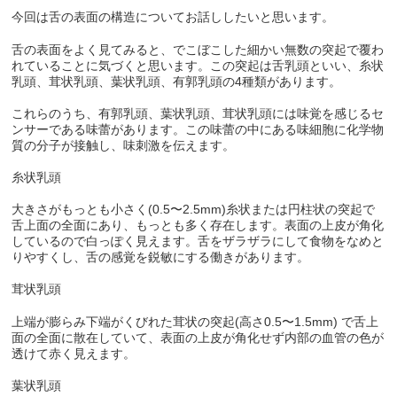
今回は舌の表面の構造についてお話ししたいと思います。
舌の表面をよく見てみると、でこぼこした細かい無数の突起で覆わ
れていることに気づくと思います。この突起は舌乳頭といい、糸状
乳頭、茸状乳頭、葉状乳頭、有郭乳頭の4種類があります。
これらのうち、有郭乳頭、葉状乳頭、茸状乳頭には味覚を感じるセ
ンサーである味蕾があります。この味蕾の中にある味細胞に化学物
質の分子が接触し、味刺激を伝えます。
糸状乳頭
大きさがもっとも小さく(0.5〜2.5mm)糸状または円柱状の突起で
舌上面の全面にあり、もっとも多く存在します。表面の上皮が角化
しているので白っぽく見えます。舌をザラザラにして食物をなめと
りやすくし、舌の感覚を鋭敏にする働きがあります。
茸状乳頭
上端が膨らみ下端がくびれた茸状の突起(高さ0.5〜1.5mm) で舌上
面の全面に散在していて、表面の上皮が角化せず内部の血管の色が
透けて赤く見えます。
葉状乳頭