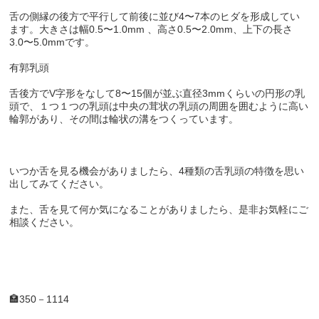
舌の側縁の後方で平行して前後に並び4〜7本のヒダを形成してい
ます。大きさは幅0.5〜1.0mm 、高さ0.5〜2.0mm、上下の長さ
3.0〜5.0mmです。
有郭乳頭
舌後方でV字形をなして8〜15個が並ぶ直径3mmくらいの円形の乳
頭で、１つ１つの乳頭は中央の茸状の乳頭の周囲を囲むように高い
輪郭があり、その間は輪状の溝をつくっています。
いつか舌を見る機会がありましたら、4種類の舌乳頭の特徴を思い
出してみてください。
また、舌を見て何か気になることがありましたら、是非お気軽にご
相談ください。
🏣
350
－
1114