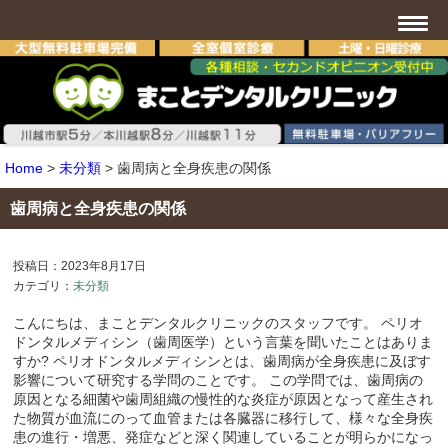
Home
>
未分類
>
歯周病と全身疾患の関係
歯周病と全身疾患の関係
投稿日：2023年8月17日
カテゴリ：
未分類
こんにちは、まことデンタルクリニックのスタッフです。 ペリオ
ドンタルメディシン（歯周医学）という言葉を聞いたことはありま
すか? ペリオドンタルメディシンとは、歯周病が全身疾患に及ぼす
影響について研究する学問のことです。 この学問では、歯周病の
原因となる細菌や歯周組織の慢性的な炎症が原因となって産生され
た物質が血流にのって血管または各臓器に移行して、様々な全身疾
患の進行・増悪、発症などと深く関連していることが明らかになっ