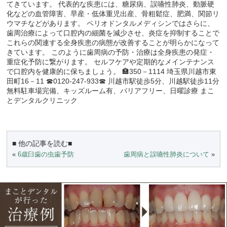
てきています。 代表的な疾患には、糖尿病、誤嚥性肺炎、動脈硬
化などの血管障害、早産・低体重児出産、骨粗鬆症、肥満、関節リ
ウマチなどがあります。 ペリオドンタルメディシンではさらに、
歯周治療によって口腔内の細菌を減少させ、炎症を抑制することで
これらの関連する全身疾患の病態が改善することが明らかになって
きています。 このように歯周病の予防・治療は全身疾患の発症・
重症化予防に繋がります。 セルフケアや定期的なメインテナンス
で口腔内を健康的に保ちましょう。 🏣350－1114 埼玉県川越市東
田町16－11 ☎0120-247-933☎ 川越市駅徒歩5分、川越駅徒歩11分
無料駐車場完備、キッズルーム有、バリアフリー、日曜診療 まこ
とデンタルクリニック
■ 他の記事を読む■
«
6歳臼歯の虫歯予防
歯周病と誤嚥性肺炎について
»