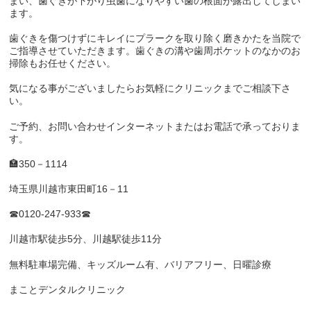
まい、歯ぐきが下がり虫歯になりやすい歯の根面が露出してしまい
ます。
歯ぐきを傷つけずにキレイにプラークを取り除く磨きかたを当院で
ご指導させていただきます。歯ぐきの溝や歯周ポケットのなかのお
掃除もお任せください。
気になる事がございましたらお気軽にクリニックまでご相談下さ
い。
ご予約、お問い合わせインターネットまたはお電話で承っておりま
す。
🏣
350
－
1114
埼玉県川越市東田町
16
－
11
☎
0120-247-933
☎
川越市駅徒歩
5
分、川越駅徒歩
11
分
無料駐車場完備、キッズルーム有、バリアフリー、日曜診療
まことデンタルクリニック