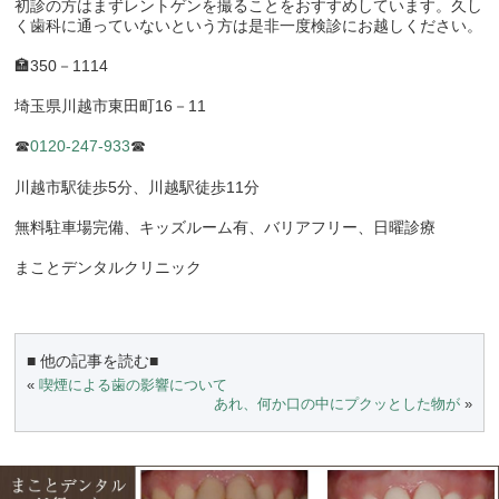
初診の方はまずレントゲンを撮ることをおすすめしています。久し
く歯科に通っていないという方は是非一度検診にお越しください。
🏣
350
－
1114
埼玉県川越市東田町
16
－
11
☎
0120-247-933
☎
川越市駅徒歩
5
分、川越駅徒歩
11
分
無料駐車場完備、キッズルーム有、バリアフリー、日曜診療
まことデンタルクリニック
■ 他の記事を読む■
«
喫煙による歯の影響について
あれ、何か口の中にプクッとした物が
»