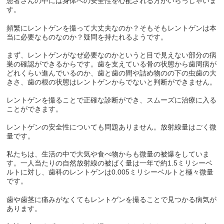
患者さんの中には身体への安全性を心配される方がいらっしゃいま
す。
頻繁にレントゲンを撮って大丈夫なのか？そもそもレントゲンは本
当に必要なものなのか？疑問を持たれるようです。
まず、レントゲンがなぜ必要なのかというと目で見えない部分の病
巣の確認ができるからです。歯を支えている骨の状態から歯周病が
どれくらい進んでいるのか、歯と歯の間や詰め物のの下の虫歯の大
きさ、歯の根の状態はレントゲンからでないと判断ができません。
レントゲンを撮ることで正確な診断ができ、スムーズに治療に入る
ことができます。
レントゲンの安全性についても問題ありません。放射線量はごく微
量です。
私たちは、生活の中で大気や食べ物からも微量の被爆をしていま
す。一人当たりの自然放射線の被ばく量は一年で約
1.5
ミリシーベ
ルトに対し、歯科のレントゲンは
0.005
ミリシーベルトと極々微量
です。
歯や歯茎に痛みがなくてもレントゲンを撮ることで見つかる病気が
あります。