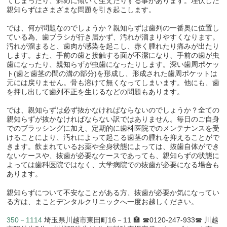
てしまったり、斜めに傾いて生えたりする事があります。埋伏した
親知らずはさまざまな問題を引き起こします。
では、何が問題なのでしょうか？親知らずは歯列の一番奥に位置し
ている為、歯ブラシが行き届かず、汚れが溜まりやすくなります。
汚れが溜まると、歯肉が感染を起こし、赤く腫れたり痛みが出たり
します。また、手前の歯と接触する面が不潔になり、手前の歯が虫
歯になったり、親知らずが虫歯になったりします。深い歯周ポケッ
ト(歯と歯茎の間の溝の部分)を形成し、形成された歯周ポケットは
元には戻りません。骨も溶けて無くなってしまいます。他にも、歯
を押し出して歯列不正を生じるなどの問題もあります。
では、親知らずは必ず抜かなければならないのでしょうか？全ての
親知らずが抜かなければならない訳ではありません。毎日のご自身
でのブラッシングに加え、定期的に歯科医院でのメンテナンスを受
けることにより、汚れによって起こる歯茎の腫れを抑えることがで
きます。飲まれているお薬や全身状態によっては、抜歯自体ができ
ないケースや、抜歯が必要なケースであっても、親知らずの状態に
よっては歯科医院ではなく、大学病院での抜歯が必要になる場合も
あります。
親知らずについて不安なことがある方、抜歯が必要か気になってい
る方は、まことデンタルクリニックへ一度お越しください。
350－1114
埼玉県川越市東田町16－11 🏣 ☎0120-247-933☎ 川越