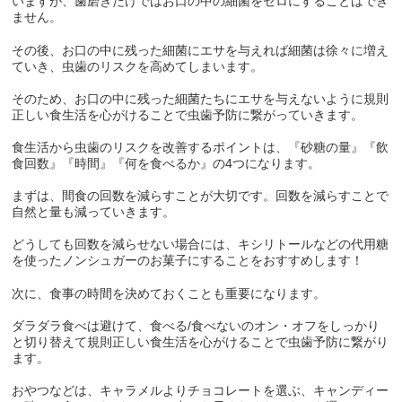
いますが、歯磨きだけではお口の中の細菌をゼロにすることはでき
ません。
その後、お口の中に残った細菌にエサを与えれば細菌は徐々に増え
ていき、虫歯のリスクを高めてしまいます。
そのため、お口の中に残った細菌たちにエサを与えないように規則
正しい食生活を心がけることで虫歯予防に繋がっていきます。
食生活から虫歯のリスクを改善するポイントは、『砂糖の量』『飲
食回数』『時間』『何を食べるか』の
4
つになります。
まずは、間食の回数を減らすことが大切です。回数を減らすことで
自然と量も減っていきます。
どうしても回数を減らせない場合には、キシリトールなどの代用糖
を使ったノンシュガーのお菓子にすることをおすすめします！
次に、食事の時間を決めておくことも重要になります。
ダラダラ食べは避けて、食べる
/
食べないのオン・オフをしっかり
と切り替えて規則正しい食生活を心がけることで虫歯予防に繋がり
ます。
おやつなどは、キャラメルよりチョコレートを選ぶ、キャンディー