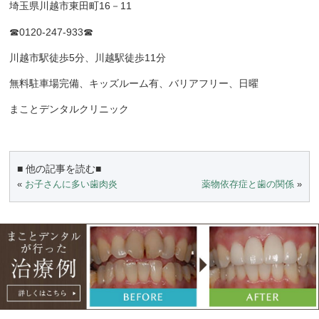
埼玉県川越市東田町
16
－
11
☎
0120-247-933
☎
川越市駅徒歩
5
分、川越駅徒歩
11
分
無料駐車場完備、キッズルーム有、バリアフリー、日曜
まことデンタルクリニック
■ 他の記事を読む■
«
お子さんに多い歯肉炎
薬物依存症と歯の関係
»