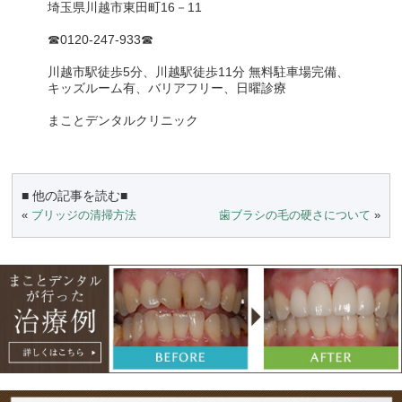
埼玉県川越市東田町16－11
☎0120-247-933☎
川越市駅徒歩5分、川越駅徒歩11分 無料駐車場完備、
キッズルーム有、バリアフリー、日曜診療
まことデンタルクリニック
■ 他の記事を読む■
«
ブリッジの清掃方法
歯ブラシの毛の硬さについて
»