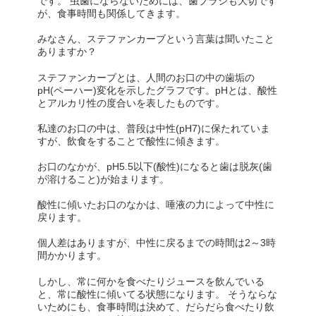
です。 虫歯にならないためには、歯ブラシも大切です
が、食事時間も関係してきます。
みなさん、ステファンカーブという言葉は聞いたこと
ありますか？
ステファンカーブとは、人間のお口の中の歯垢の
pH(ペーハー)変化を示したグラフです。pHとは、酸性
とアルカリ性の度合いを表したものです。
私達のお口の中は、普段は中性(pH7)に保たれていま
すが、飲食をすることで酸性に傾きます。
お口のなかが、pH5.5以下(酸性)になると歯は脱灰(歯
が溶けること)が始まります。
酸性に傾いたお口のなかは、唾液の力によって中性に
戻ります。
個人差はありますが、中性に戻るまでの時間は2～3時
間かかります。
しかし、常に何かを食べたりジュースを飲んでいる
と、常に酸性に傾いてる状態になります。 そうならな
いためにも、食事時間は決めて、だらだら食べたり飲