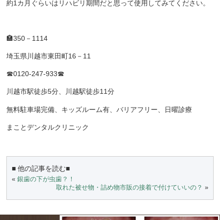
約1カ月ぐらいはリハビリ期間だと思って使用してみてください。
🏣
350
－
1114
埼玉県川越市東田町
16
－
11
☎0120-247-933☎
川越市駅徒歩
5
分、川越駅徒歩
11
分
無料駐車場完備、キッズルーム有、バリアフリー、日曜診療
まことデンタルクリニック
■ 他の記事を読む■
«
銀歯の下が虫歯？！
取れた被せ物・詰め物市販の接着で付けていいの？
»