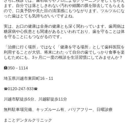
さらに検診では、歯石取りやプロによるクリーニングをしてもらえ
ます。自分では落としきれない汚れや細菌の膜を除去してもらえる
ので、口臭予防や見た目の清潔感にもつながります。ツルツルにな
った歯はとても気持ちがいいですよね。
実は、お口の健康は全身の健康とも深く関わっています。歯周病は
糖尿病や心疾患とも関連があるといわれており、歯を守ることは体
を守ることにもつながるのです。
「治療に行く場所」ではなく「健康を守る場所」として歯科医院を
利用することが大切。将来にわたって自分の歯でしっかり食事を楽
しむためにも、3ヶ月に一度の検診を生活習慣にしてみませんか？
🏣350
－
1114
埼玉県川越市東田町
16
－
11
☎0120-247-933☎
川越市駅徒歩
5
分、川越駅徒歩
11
分
無料駐車場完備、キッズルーム有、バリアフリー、日曜診療
まことデンタルクリニック