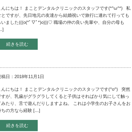
こんにちは！ まことデンタルクリニックのスタッフです(*^ω^*) 私
ごとですが、先日地元の友達から結婚祝いで旅行に連れて行っても
らいました(((o(*ﾟ▽ﾟ*)o)))♡ 職場の仲の良い先輩や、自分の母も
…]
続きを読む
投稿日：2018年11月1日
こんにちは！ まことデンタルクリニックのスタッフです(^o^) 突然
ですが、乳歯がグラグラしてくると子供はそればかり気にして触っ
てみたり、舌で遊んだりしますよね。 これは小学生のお子さんをお
持ちの方なら経験 […]
続きを読む