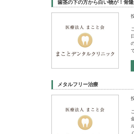
歯茎の下の方から白い物が！骨隆
で
メタルフリー治療