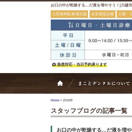
お口の中が乾燥する…だ液を増やそう！|川越
大型無料駐車場完備
全室個室診療
土曜・
急患対応・当日予約承ります
ホーム
Home
>
2018年
スタッフブログの記事一覧
お口の中が乾燥する…だ液を増や