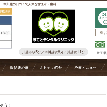
市・本川越の口コミで人気な歯医者・歯科
日曜診療
※
5
8
11
川越市駅
分／本川越駅
分／川越駅
分
埼玉県
Bivi歯科について
抜かない・削らない
スタッフ紹介
治
そう！