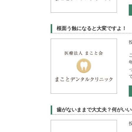
根面う蝕になると大変ですよ！
歯がないままで大丈夫？何がいい